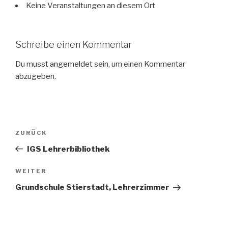
Keine Veranstaltungen an diesem Ort
Schreibe einen Kommentar
Du musst
angemeldet
sein, um einen Kommentar
abzugeben.
Beitragsnavigation
ZURÜCK
Vorheriger
Beitrag
IGS Lehrerbibliothek
WEITER
Nächster
Beitrag
Grundschule Stierstadt, Lehrerzimmer