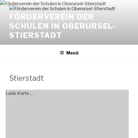
Zum
Inhalt
FÖRDERVEREIN DER
springen
SCHULEN IN OBERURSEL-
STIERSTADT
Menü
Stierstadt
Lade Karte ...