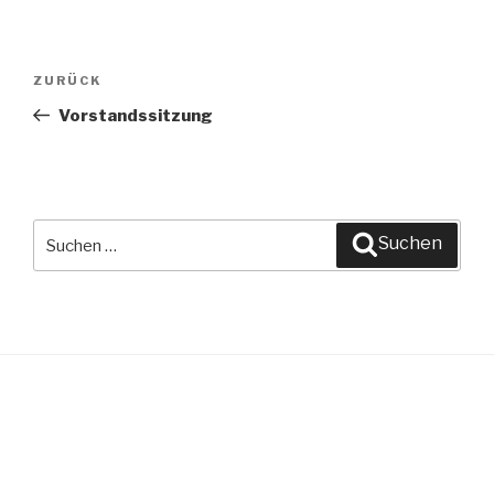
Beitragsnavigation
ZURÜCK
Vorheriger
Beitrag
Vorstandssitzung
Suche
Suchen
nach: