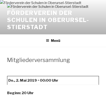
Zum
Inhalt
FÖRDERVEREIN DER
springen
SCHULEN IN OBERURSEL-
STIERSTADT
Menü
Mitgliederversammlung
Do., 2. Mai 2019 • 00:00 Uhr
Beginn: 20 Uhr